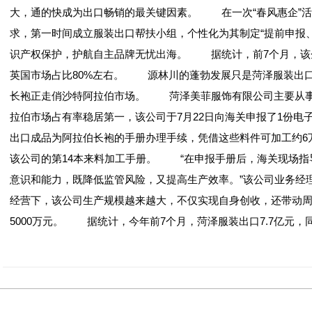
大，通的快成为出口畅销的最关键因素。 在一次“春风惠企”
求，第一时间成立服装出口帮扶小组，个性化为其制定“提前申报
识产权保护，护航自主品牌无忧出海。 据统计，前7个月，该企业家
英国市场占比80%左右。 源林川的蓬勃发展只是菏泽服装出
长袍正走俏沙特阿拉伯市场。 菏泽美菲服饰有限公司主要从事
拉伯市场占有率稳居第一，该公司于7月22日向海关申报了1份电
出口成品为阿拉伯长袍的手册办理手续，凭借这些料件可加工约6
该公司的第14本来料加工手册。 “在申报手册后，海关现场指
意识和能力，既降低监管风险，又提高生产效率。”该公司业务
经营下，该公司生产规模越来越大，不仅实现自身创收，还带动
5000万元。 据统计，今年前7个月，菏泽服装出口7.7亿元，同