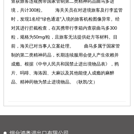
查获旅客违规携带国家管制第二类精神药品曲马多进
境，共计300粒。 海关关员在对进境旅客及行李监管
时，发现1名经“绿色通道”入境的旅客机检图像异常。经
对其进行拦截检查，在其携带行李箱内查获曲马多300
粒，规格为50mg/粒，且旅客无法提供处方等材料。目
前，海关已对当事人立案处理。 曲马多属于国家管
制的第二类精神药品，长期连续服用会使人产生依赖并
成瘾。根据《中华人民共和国禁止进出境物品表》，鸦
片、吗啡、海洛因、大麻以及其他能使人成瘾的麻醉
品、精神药物为禁止进境物品。（耿凯/文）
烟台鸿奥进出口有限公司