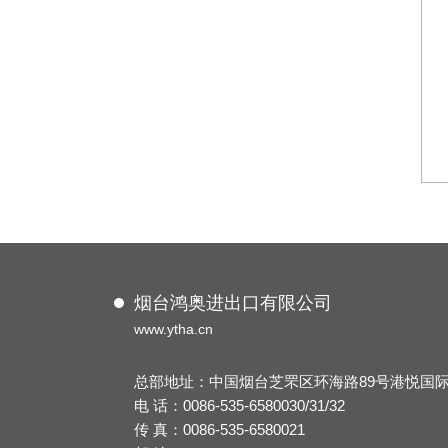
烟台鸿奥进出口有限公司
www.ytha.cn
总部地址：中国烟台芝罘区环海路89号港悦国际5
电 话：0086-535-6580030/31/32
传 真：0086-535-6580021