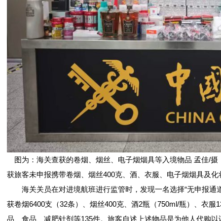
图为：海关查获的卷烟、烟丝、电子烟烟具等入境物品 孟佳/
获旅客未申报携带卷烟、烟丝400克、酒、衣服、电子烟烟具及
海关关员在对进境航班进行监管时，发现一名选择“无申报通道
获卷烟6400支（32条）、烟丝400克、酒2瓶（750ml/瓶）、
品、食品、减肥针剂等135件。旅客自述上述物品是为他人代购