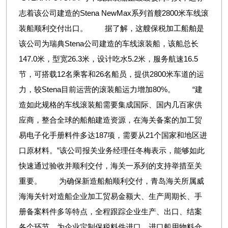
志着该公司建造的Stena NewMax系列首艘2800米车线滚
装船顺利交付出口。 据了解，这艘保税加工船舶是
该公司为瑞典Stena公司建造的车线滚装船，该船总长
147.0米，型宽26.3米，设计吃水5.2米，服务航速16.5
节，可搭载12名乘客和26名船员，提供2800米车道的运
力，较Stena目前运营的滚装船运力增加80%。 “建
造如此规格的车线滚装船需要集成国际、国内几百家供
应商，整合全球的船舶建造资源，在海关备案的加工贸
易电子化手册料件多达187项，需要从21个国家和地区进
口原材料。”该公司报关业务经理任冬梅表示，能够如此
快速通过验收并顺利交付，海关一系列的支持举措至关
重要。 为确保新造船舶顺利交付，青岛海关所属威
海海关针对造船企业加工贸易金额大、生产周期长、手
册备案料件多等特点，全程跟踪企业生产、出口、结案
各个环节，为企业定制保税料件进口、进口船用物料仓