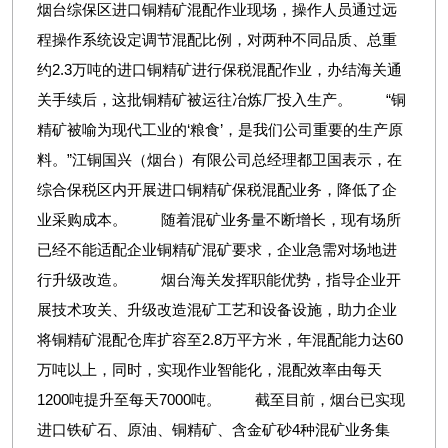
烟台综保区进口铜精矿混配作业现场，操作人员通过远
程操作系统设定调节混配比例，对两种不同品质、总重
约2.3万吨的进口铜精矿进行保税混配作业，办结海关通
关手续后，这批铜精矿被运往冶炼厂投入生产。 “铜
精矿被喻为现代工业的‘粮食’，是我们公司重要的生产原
料。”江铜国兴（烟台）有限公司总经理都卫国表示，在
综合保税区内开展进口铜精矿保税混配业务，降低了企
业采购成本。 随着混矿业务量不断增长，现有场所
已经不能适配企业铜精矿混矿要求，企业急需对场地进
行升级改造。 烟台海关发挥职能优势，指导企业开
展技术攻关、升级改造混矿工艺和设备设施，助力企业
将铜精矿混配仓库扩容至2.8万平方米，年混配能力达60
万吨以上，同时，实现作业智能化，混配效率由每天
1200吨提升至每天7000吨。 截至目前，烟台已实现
进口铁矿石、原油、铜精矿、含金矿砂4种混矿业务集