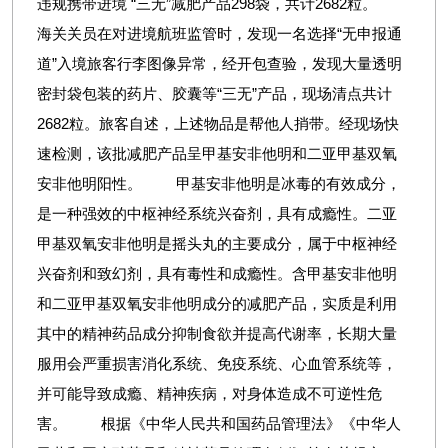
违规携带进境 “三无”减肥产品298袋，共计2682粒。
海关关员在对进境航班监管时，发现一名选择“无申报通
道”入境旅客行李图像异常，经开包查验，发现大量透明
密封袋包装的药片、胶囊等“三无”产品，现场清点共计
2682粒。旅客自述，上述物品是帮他人捎带。经现场快
速检测，该批减肥产品呈甲基安非他明和二亚甲基双氧
安非他明阳性。 甲基安非他明是冰毒的有效成分，
是一种强效的中枢神经系统兴奋剂，具有成瘾性。二亚
甲基双氧安非他明是摇头丸的主要成分，属于中枢神经
兴奋剂和致幻剂，具有毒性和成瘾性。含甲基安非他明
和二亚甲基双氧安非他明成分的减肥产品，实质是利用
其中的精神药品成分抑制食欲并提高代谢率，长期大量
服用会严重损害消化系统、免疫系统、心血管系统等，
并可能导致成瘾、精神疾病，对身体造成不可逆性危
害。 根据《中华人民共和国药品管理法》《中华人